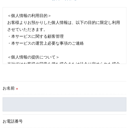
＜個人情報の利用目的＞
お客様よりお預かりした個人情報は、以下の目的に限定し利用
させていただきます。
・本サービスに関する顧客管理
・本サービスの運営上必要な事項のご連絡
＜個人情報の提供について＞
当社ではお客様の同意を得た場合または法令に定められた場合
を除き、
取得した個人情報を第三者に提供することはいたしません。
お名前
※
＜個人情報の委託について＞
当社では、利用目的の達成に必要な範囲において、個人情報を
外部に委託する場合があります。
これらの委託先に対しては個人情報保護契約等の措置をとり、
適切な監督を行います。
お電話番号