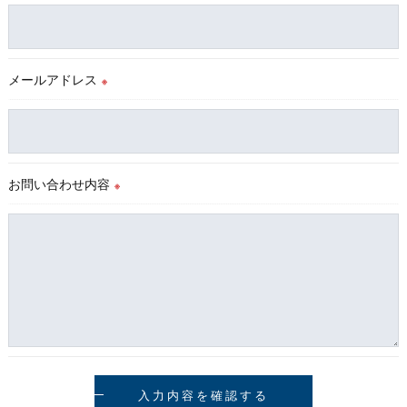
＜個人情報の安全管理＞
当社では、個人情報の漏洩等がなされないよう、適切に安全管
理対策を実施します。
メールアドレス
※
＜個人情報を与えなかった場合に生じる結果＞
必要な情報を頂けない場合は、それに対応した当社のサービス
をご提供できない場合がございますので予めご了承ください。
お問い合わせ内容
＜個人情報の開示･訂正・削除･利用停止の手続について＞
※
当社では、お客様の個人情報の開示･訂正･削除・利用停止の手
続を定めさせて頂いております。
ご本人である事を確認のうえ、対応させて頂きます。
個人情報の開示･訂正･削除・利用停止の具体的手続きにつきま
しては、お電話でお問合せ下さい。